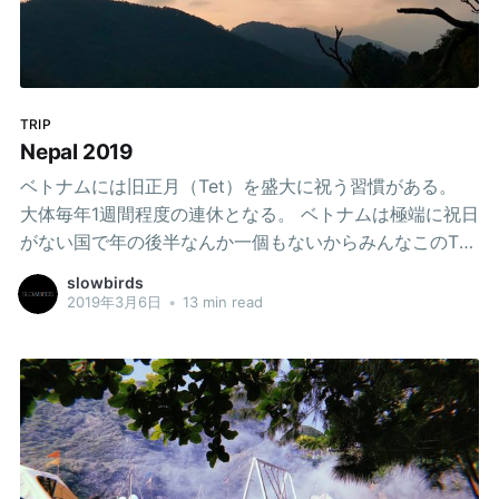
TRIP
Nepal 2019
ベトナムには旧正月（Tet）を盛大に祝う習慣がある。
大体毎年1週間程度の連休となる。 ベトナムは極端に祝日
がない国で年の後半なんか一個もないからみんなこのTet
を待ち望んでいてもう1ヶ月以上前から国中がそわそわし
slowbirds
てしまう、そんなふうに言葉どおり”盆暮れ正月”が一気に
2019年3月6日
•
13 min read
来るのだ。 今年はこのTetが10連休くらいになったので
前から興味のあったネパールへ行ってみたのでその記録
をしておこうと思う。 ちなみに、もちろん一人だ。いつ
だって、俺は一人だ。 なぜネパールへ？ともし聞かれて
も別になんとも答えようがないくらいの勢いで決めた。
あえて言うならば去年南インドへ行ったあと気に入って
「南インドは最the高！」っていろいろな人に言っていた