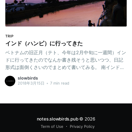
で春くらいに行われるパーティ、Questというおそらくベ
トナムで一番有名な大規模なパーティと同じ会場
#equation2018 #sontinhcamp #rave #weekend #hanoi
#vietnam katoさん(@slowbirds)がシェアした投稿 –
2018年 4月月8日午前2時12分PDT
TRIP
インド（ハンピ）に行ってきた
ベトナムの旧正月（テト、今年は2月中旬に一週間）イン
ドに行ってきたのでなんか書き残そうと思いつつ、日記
形式は面倒くさいのでまとめて書いてみる。 南インドの
印象 インドを訪れたのは初めて（というか、東・東南ア
slowbirds
ジアから出るのは今回が初めて）、しかも周りでインド
2018年3月15日
•
7 min read
に行ったことのある人はほとんどがニューデリー・ムン
バイ・バラナシの北インド 自ずと北インド情報が集まり
詐欺師だらけだの、乞食が多いだの街に牛が多くてめち
ゃくちゃゴミゴミしてて店は汚くて下痢しかしないとに
かく大変という情報ばっかり聞いてめちゃくちゃビビっ
notes.slowbirds.pub
© 2026
ていたんだけど 今回はシンガポール経由でBangaloreに
Term of Use
Privacy Policy