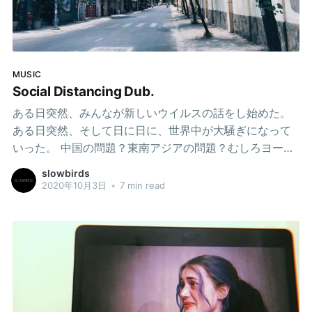
「これからは誰でも作れるんだ」などとはしゃいでいる
のを目にするのは控えめに言ってもとんでもなく苦苦し
い思いがする。 私は決してアンチAIではない。仕事柄AI
は日常的にめちゃくちゃ使うし、そもそもAIを利用した
MUSIC
システムそのものを構築する側でもある。プライベート
Social Distancing Dub.
の趣味であるオーディオや音楽制作の現場でもAIを散々
ある日突然、みんなが新しいウイルスの話をし始めた。
活用しているし、その恩恵はその辺のユーザーよりも理
ある日突然、そして日に日に、世界中が大騒ぎになって
解しているつもりだ。
いった。 中国の問題？東南アジアの問題？むしろヨーロ
ッパやアメリカのほうが被害がでかい？日本もやばい？
slowbirds
むしろ日本がやばい？ベトナムはよくやっている？ ベト
2020年10月3日
•
7 min read
ナム政府からのアナウンスで国中のバーやクラブ、その
他の娯楽施設は閉鎖された。 程なくして飲食店はすべて
デリバリーとテイクアウェイのみの営業になった。地域
によってはテイクアウェイすらも規制された。 国外との
飛行機は日に日に減便されていき、最終的にはすべてが
停止され、国内の移動手段まで閉鎖された。 多くの会社
は”WFH! WFH!”と叫び散らかしながら全面リモートワー