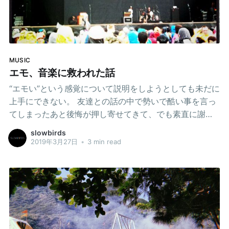
色々な要素が複雑に絡み合って事象を構成するので原因
が一つの物事に帰結してそれを排除すれば良いというほ
どの簡単なものではないと思うし、そもそも頭がグルグ
ルと回ってとりとめのない思考がギャンギャンと音を立
てて行ったりきたりするだけで何か解決するための努力
MUSIC
をする気力すら湧いてこず世界の底へ底へとただ無気力
エモ、音楽に救われた話
に落ちていく自分を眺めていることしかできないでい
“エモい”という感覚について説明をしようとしても未だに
た。 人生っていうのは舗装されていたりアップダウンが
上手にできない。 友達との話の中で勢いで酷い事を言っ
激しい野良道だっ
てしまったあと後悔が押し寄せてきて、でも素直に謝れ
ずどうして良いかわからなくなってしまったあの放課後
slowbirds
のこと。 初めてできた恋人の気持ちが離れていくことに
2019年3月27日
•
3 min read
気がついていながらどうにもならなくて少しづつ終わり
に向かっていくのをただ悲しんでいただけだったあの夏
のこと。 恋人や好きな人ととうまくいかなくなってくる
と嫌な思い出と良い思い出が矢継ぎ早に頭に浮かんでき
て息が苦しくなってしまうあの時間のこと。 後頭部がぎ
ゅっと掴まれて、二の腕がしびれて、みぞおちが重くな
って重力がなくなったような、それでいて何倍にもなっ