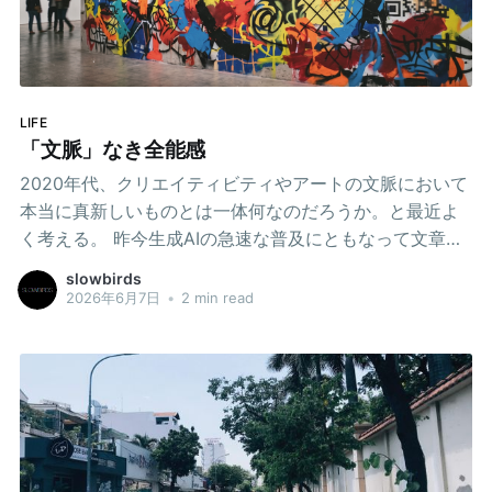
LIFE
「文脈」なき全能感
2020年代、クリエイティビティやアートの文脈において
本当に真新しいものとは一体何なのだろうか。と最近よ
く考える。 昨今生成AIの急速な普及にともなって文章ひ
とつで高精度な絵画や音楽がポイツと書き捨てるように
slowbirds
出力されるようになった。 かつてなら膨大な修練を必要
2026年6月7日
•
2 min read
とした「それっぽい成果物」が誰にでも作れるようにな
った。それをもって一部の人は「アーティストの民生化
だ」「表現の民主化だ」と調子にのる。 これまでアート
や表現についてその理論や歴史をまともに勉強したこと
もなく、ただ浅くいっちょがみしたりむしろ遠くからチ
ラ見程度をしてきただけの人間が、浅はかな人間がすぐ
にそれっぽいものを出せるだけのAIを手に入れた途端に