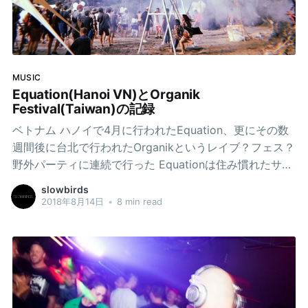
たかのようなあの感覚。 エモいという言葉は自然発生的
に使うようになっていた。 高校生の頃に入り浸っていた
下北沢のセレクションが大幅に偏ったレコード屋で出会
った年下だけど音楽にとても詳しい少年から「やばい曲
MUSIC
がある」と聴かせてもらったJimmy Eat Worldの
Equation(Hanoi VN)とOrganik
Sweetnessに出会った日。（カメ、元気ですか） その
Festival(Taiwan)の記録
後、JEWの名盤
ベトナム ハノイで4月に行われたEquation、更にその数
週間後に台北で行われたOrganikというレイブ？フェス？
野外パーティに連続で行った Equationは住み慣れたサイ
ゴンとは全然違う北部のハノイとはいえ、ベトナムとい
slowbirds
う土地だったのでまぁ大きなトラブルもなくなんとかな
2018年8月14日
•
8 min read
ったけど、多分はじめてだとなかなかハード 台北は慣れ
ていないので距離感などもつかめず台北から会場への移
動にかなりコツが必要であったのでその記録をつけるこ
とにした。 ※Organikに関しては翌年（2019年）も参加
したのでそこで気づいた点について追記した。 Equation
(Hanoi) ハノイ市街から1時間ほど車で行ったキャンプ場