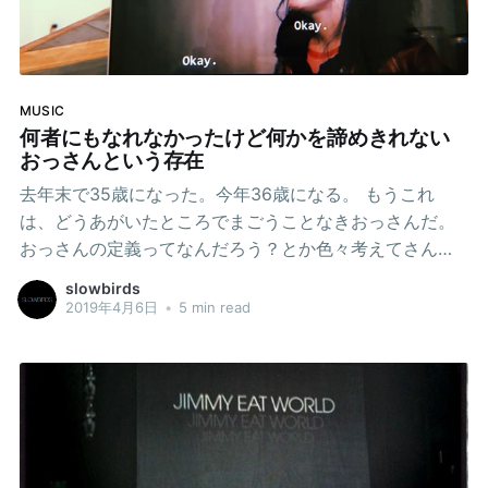
クに移行した。 もちろんIT企業である弊社もご他聞にも
れず、しばらく家からお仕事と相成った。 Facebookや
Twitterから流れてくる色んな国の色んな事情、怒号、発
狂。狂人の狂言がバカをぶん回す。 Instagramで繰り広
MUSIC
げられる充実したいろんな人間の虚飾にまみれたおしゃ
何者にもなれなかったけど何かを諦めきれない
れな自宅での隔離生活。 突然右翼化、左翼化し始めてよ
おっさんという存在
くわからない情報筋の話を引
去年末で35歳になった。今年36歳になる。 もうこれ
は、どうあがいたところでまごうことなきおっさんだ。
おっさんの定義ってなんだろう？とか色々考えてさんざ
ん駄々を捏ねたが、まぁなにわともあれ35歳は間違いな
slowbirds
くおっさんだろう。という結論になった。 ココ最近のエ
2019年4月6日
•
5 min read
ントリーを読んだという非常に趣味の悪い読者の方はお
気づきかと思うが35歳を迎えた直後くらいからここ数ヶ
月完全に精神をおかしくしてしまっていた。特に旧正月
に訪れたネパールで完全にこじらせてしまってからのこ
こ2ヶ月くらいは本当に辛かった。 原因としては色々と
思い当たるフシはあるのだけど人生は常に内から外から