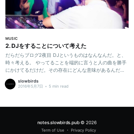
で春くらいに行われるパーティ、Questというおそらくベ
トナムで一番有名な大規模なパーティと同じ会場
#equation2018 #sontinhcamp #rave #weekend #hanoi
#vietnam katoさん(@slowbirds)がシェアした投稿 –
2018年 4月月8日午前2時12分PDT
MUSIC
2. DJをすることについて考えた
だらだらブログ2夜目 DJというものはなんなんだ。と、
時々考える。 やってることを端的に言うと人の曲を勝手
にかけてるだけだ。その存在にどんな意味があるんだ。
そう考えることがある。 今のところの僕のその解釈はDJ
slowbirds
とは「プレゼンター」であるべきだ。という考え方だ。
2016年5月7日
•
5 min read
※DJといっても広義なのでバトルスタイルなどのパフォ
ーマンス系ではなく、ここではクラブで曲を流している
DJとする 元々10代の頃にちょこちょことアナログを集め
て時々DJのようなことをしていた。 当時からCDJは苦手
だった。というか金なくてCDJなんて買えなかったから
notes.slowbirds.pub
© 2026
使い慣れてなくて現場でも積極的には使えなかった。
Term of Use
Privacy Policy